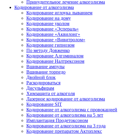
Принудительное лечение алкоголизма
Кодирование от алкоголизма
Кодирование иглоука лыванием
Кодирование на дому
Кодирование уколом
Кодирование «Эспераль»
Кодирование «Аквилонг»
Кодирование «Вивитролом»
Кодирование гипнозом
По методу Довженко
Кодирование Алгоминалом
Кодирование Налтрексоном
Вшивание ампулы
Вшивание торпедо
Двойной блок
Раскодироваться
Дисульфирам
Химзащита от алкоголя
Лазерное кодирование от алкоголизма
Кодирование SIT
Кодирование от алкоголизма с провокацией
Кодирование от алкоголизма на 5 лет
Имплантация Продетоксоном
Кодирование от алкоголизма на 3 года
Кодирование препаратом Актоплекс