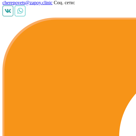
cherepovets@zapoy.clinic
Соц. сети: