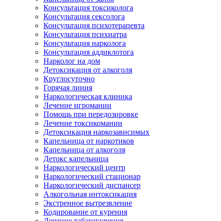
Консультация токсиколога
Консультация сексолога
Консультация психотерапевта
Консультация психиатра
Консультация нарколога
Консультация аддиклотога
Нарколог на дом
Детоксикация от алкоголя
Круглосуточно
Горячая линия
Наркологическая клиника
Лечение игромании
Помощь при передозировке
Лечение токсикомании
Детоксикация наркозависимых
Капельница от наркотиков
Капельница от алкоголя
Детокс капельница
Наркологический центр
Наркологический стационар
Наркологический диспансер
Алкогольная интоксикация
Экстренное вытрезвление
Кодирование от курения
Лечение табакокурения