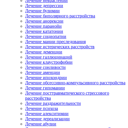
Лечение неврастении
Лечение депрессии
Лечение булимии
Лечение биполярного расстройства
Лечение анорексии
Лечение паранойи
Лечение кататонии
Лечение социопатии
Лечение мании преследования
Лечение истерических расстройств
Лечение деменции
Лечение галлюцинаций
Лечение клаустрофобии
Лечение сонливости
Лечение аменции
Лечение ипохондрии
Лечение обсессивно-компульсивного расстройства
Лечение гипомании
Лечение посттравматического стрессового
расстройства
Лечение раздражительности
Лечение психоза
Лечение алекситимии
Лечение дереализации
Лечение абулии