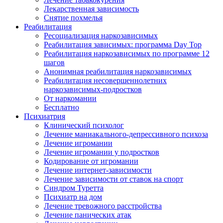
Лекарственная зависимость
Снятие похмелья
Реабилитация
Ресоциализация наркозависимых
Реабилитация зависимых: программа Day Top
Реабилитация наркозависимых по программе 12
шагов
Анонимная реабилитация наркозависимых
Реабилитация несовершеннолетних
наркозависимых-подростков
От наркомании
Бесплатно
Психиатрия
Клинический психолог
Лечение маниакального-депрессивного психоза
Лечение игромании
Лечение игромании у подростков
Кодирование от игромании
Лечение интернет-зависимости
Лечение зависимости от ставок на спорт
Синдром Туретта
Психиатр на дом
Лечение тревожного расстройства
Лечение панических атак