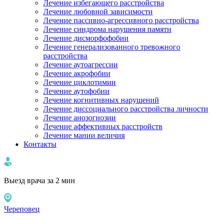
Лечение избегающего расстройства
Лечение любовной зависимости
Лечение пассивно-агрессивного расстройства
Лечение синдрома нарушения памяти
Лечение дисморфофобии
Лечение генерализованного тревожного
расстройства
Лечение аутоагрессии
Лечение акрофобии
Лечение циклотимии
Лечение аутофобии
Лечение когнитивных нарушений
Лечение диссоциального расстройства личности
Лечение анозогнозии
Лечение аффективных расстройств
Лечение мании величия
Контакты
Выезд врача за 2 мин
Череповец