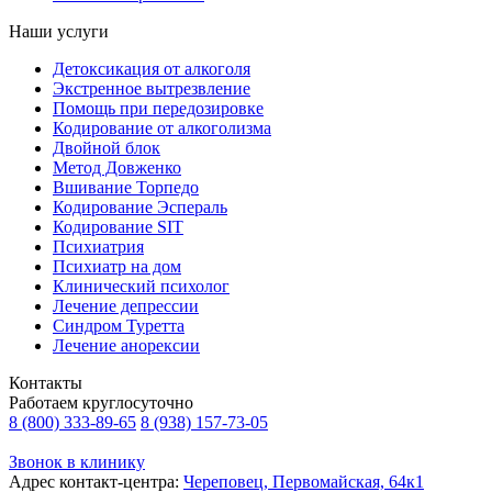
Наши услуги
Детоксикация от алкоголя
Экстренное вытрезвление
Помощь при передозировке
Кодирование от алкоголизма
Двойной блок
Метод Довженко
Вшивание Торпедо
Кодирование Эспераль
Кодирование SIT
Психиатрия
Психиатр на дом
Клинический психолог
Лечение депрессии
Синдром Туретта
Лечение анорексии
Контакты
Работаем круглосуточно
8 (800) 333-89-65
8 (938) 157-73-05
Звонок в клинику
Адрес контакт-центра:
Череповец, Первомайская, 64к1