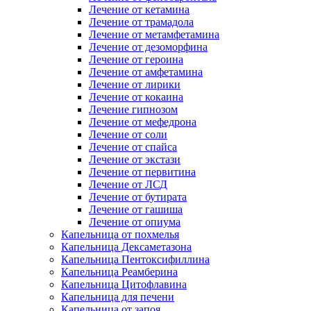
Лечение от кетамина
Лечение от трамадола
Лечение от метамфетамина
Лечение от дезоморфина
Лечение от героина
Лечение от амфетамина
Лечение от лирики
Лечение от кокаина
Лечение гипнозом
Лечение от мефедрона
Лечение от соли
Лечение от спайса
Лечение от экстази
Лечение от первитина
Лечение от ЛСД
Лечение от бутирата
Лечение от гашиша
Лечение от опиума
Капельница от похмелья
Капельница Дексаметазона
Капельница Пентоксифиллина
Капельница Реамберина
Капельница Цитофлавина
Капельница для печени
Капельница от запоя