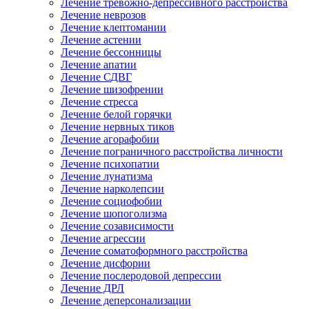
Лечение тревожно-депрессивного расстройства
Лечение неврозов
Лечение клептомании
Лечение астении
Лечение бессонницы
Лечение апатии
Лечение СДВГ
Лечение шизофрении
Лечение стресса
Лечение белой горячки
Лечение нервных тиков
Лечение агорафобии
Лечение пограничного расстройства личности
Лечение психопатии
Лечение лунатизма
Лечение нарколепсии
Лечение социофобии
Лечение шопоголизма
Лечение созависимости
Лечение агрессии
Лечение соматоформного расстройства
Лечение дисфории
Лечение послеродовой депрессии
Лечение ДРЛ
Лечение деперсонализации