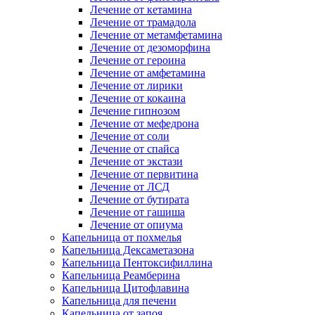
Лечение от кетамина
Лечение от трамадола
Лечение от метамфетамина
Лечение от дезоморфина
Лечение от героина
Лечение от амфетамина
Лечение от лирики
Лечение от кокаина
Лечение гипнозом
Лечение от мефедрона
Лечение от соли
Лечение от спайса
Лечение от экстази
Лечение от первитина
Лечение от ЛСД
Лечение от бутирата
Лечение от гашиша
Лечение от опиума
Капельница от похмелья
Капельница Дексаметазона
Капельница Пентоксифиллина
Капельница Реамберина
Капельница Цитофлавина
Капельница для печени
Капельница от запоя