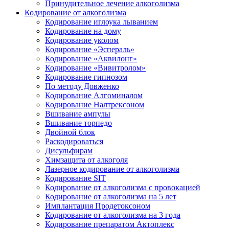
Принудительное лечение алкоголизма
Кодирование от алкоголизма
Кодирование иглоука лыванием
Кодирование на дому
Кодирование уколом
Кодирование «Эспераль»
Кодирование «Аквилонг»
Кодирование «Вивитролом»
Кодирование гипнозом
По методу Довженко
Кодирование Алгоминалом
Кодирование Налтрексоном
Вшивание ампулы
Вшивание торпедо
Двойной блок
Раскодироваться
Дисульфирам
Химзащита от алкоголя
Лазерное кодирование от алкоголизма
Кодирование SIT
Кодирование от алкоголизма с провокацией
Кодирование от алкоголизма на 5 лет
Имплантация Продетоксоном
Кодирование от алкоголизма на 3 года
Кодирование препаратом Актоплекс