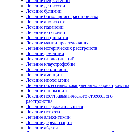
Лечение неврастении
Лечение депрессии
Лечение булимии
Лечение биполярного расстройства
Лечение анорексии
Лечение паранойи
Лечение кататонии
Лечение социопатии
Лечение мании преследования
Лечение истерических расстройств
Лечение деменции
Лечение галлюцинаций
Лечение клаустрофобии
Лечение сонливости
Лечение аменции
Лечение ипохондрии
Лечение обсессивно-компульсивного расстройства
Лечение гипомании
Лечение посттравматического стрессового
расстройства
Лечение раздражительности
Лечение психоза
Лечение алекситимии
Лечение дереализации
Лечение абулии