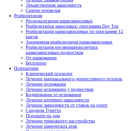
Лекарственная зависимость
Снятие похмелья
Реабилитация
Ресоциализация наркозависимых
Реабилитация зависимых: программа Day Top
Реабилитация наркозависимых по программе 12
шагов
Анонимная реабилитация наркозависимых
Реабилитация несовершеннолетних
наркозависимых-подростков
От наркомании
Бесплатно
Психиатрия
Клинический психолог
Лечение маниакального-депрессивного психоза
Лечение игромании
Лечение игромании у подростков
Кодирование от игромании
Лечение интернет-зависимости
Лечение зависимости от ставок на спорт
Синдром Туретта
Психиатр на дом
Лечение тревожного расстройства
Лечение панических атак