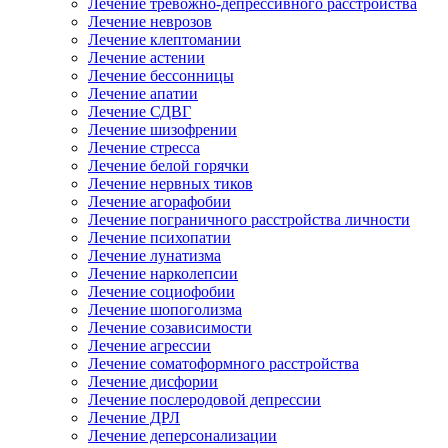
Лечение тревожно-депрессивного расстройства
Лечение неврозов
Лечение клептомании
Лечение астении
Лечение бессонницы
Лечение апатии
Лечение СДВГ
Лечение шизофрении
Лечение стресса
Лечение белой горячки
Лечение нервных тиков
Лечение агорафобии
Лечение пограничного расстройства личности
Лечение психопатии
Лечение лунатизма
Лечение нарколепсии
Лечение социофобии
Лечение шопоголизма
Лечение созависимости
Лечение агрессии
Лечение соматоформного расстройства
Лечение дисфории
Лечение послеродовой депрессии
Лечение ДРЛ
Лечение деперсонализации