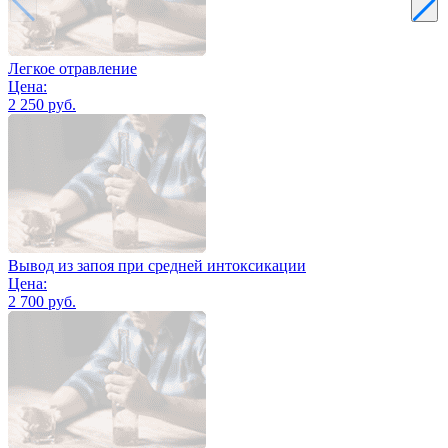
Легкое отравление
Цена:
2 250 руб.
Вывод из запоя при средней интоксикации
Цена:
2 700 руб.