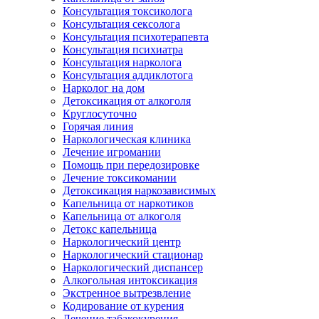
Консультация токсиколога
Консультация сексолога
Консультация психотерапевта
Консультация психиатра
Консультация нарколога
Консультация аддиклотога
Нарколог на дом
Детоксикация от алкоголя
Круглосуточно
Горячая линия
Наркологическая клиника
Лечение игромании
Помощь при передозировке
Лечение токсикомании
Детоксикация наркозависимых
Капельница от наркотиков
Капельница от алкоголя
Детокс капельница
Наркологический центр
Наркологический стационар
Наркологический диспансер
Алкогольная интоксикация
Экстренное вытрезвление
Кодирование от курения
Лечение табакокурения