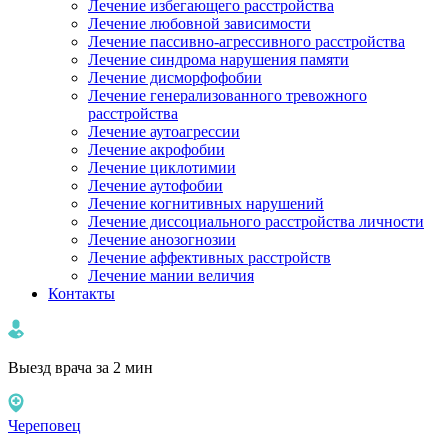
Лечение избегающего расстройства
Лечение любовной зависимости
Лечение пассивно-агрессивного расстройства
Лечение синдрома нарушения памяти
Лечение дисморфофобии
Лечение генерализованного тревожного
расстройства
Лечение аутоагрессии
Лечение акрофобии
Лечение циклотимии
Лечение аутофобии
Лечение когнитивных нарушений
Лечение диссоциального расстройства личности
Лечение анозогнозии
Лечение аффективных расстройств
Лечение мании величия
Контакты
Выезд врача за 2 мин
Череповец