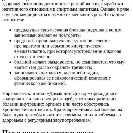
здоровья, осознания достоинств трезвой жизни, выработки
негативного отношения к спиртным напиткам. Однако в ряде
случаев закодироваться нужно на меньший срок. Что к ним
относится:
предыдущая трехмесячная блокада подошла к концу,
зависимый желает ее повторить;
предстоит продолжительное курсовое лечение
препаратами или серьезное хирургическое
вмешательство, при котором употребление алкоголя
строго запрещено;
больной желает выздороветь, но сомневается, что ему
хватит сил долго сохранять трезвость;
зависимость находится на ранней стадии,
сформировался ее психологический компонент,
физического же пока нет.
Наркологам клиники «Домашний Доктор» приходилось
кодировать сильно пьющих людей, у которых развились
болезни внутренних органов или часто обострялись
хронические патологии. Кратковременная алкоблокада им
была нужно, чтобы выяснить, связаны ли их проблемы со
здоровьем с регулярным злоупотреблением.
Что влияет на длительность