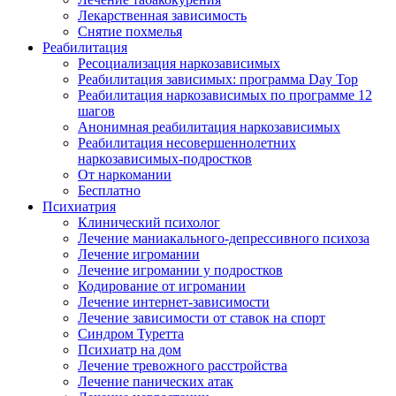
Лекарственная зависимость
Снятие похмелья
Реабилитация
Ресоциализация наркозависимых
Реабилитация зависимых: программа Day Top
Реабилитация наркозависимых по программе 12
шагов
Анонимная реабилитация наркозависимых
Реабилитация несовершеннолетних
наркозависимых-подростков
От наркомании
Бесплатно
Психиатрия
Клинический психолог
Лечение маниакального-депрессивного психоза
Лечение игромании
Лечение игромании у подростков
Кодирование от игромании
Лечение интернет-зависимости
Лечение зависимости от ставок на спорт
Синдром Туретта
Психиатр на дом
Лечение тревожного расстройства
Лечение панических атак