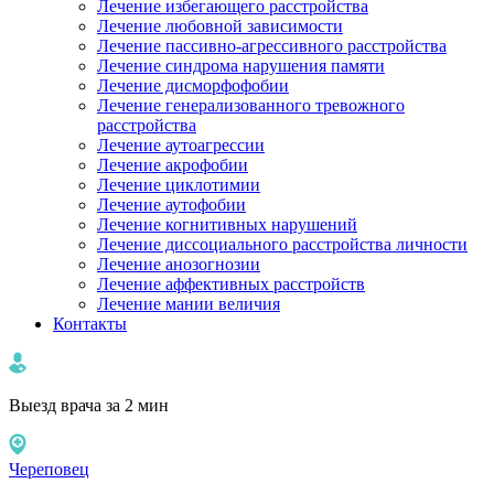
Лечение избегающего расстройства
Лечение любовной зависимости
Лечение пассивно-агрессивного расстройства
Лечение синдрома нарушения памяти
Лечение дисморфофобии
Лечение генерализованного тревожного
расстройства
Лечение аутоагрессии
Лечение акрофобии
Лечение циклотимии
Лечение аутофобии
Лечение когнитивных нарушений
Лечение диссоциального расстройства личности
Лечение анозогнозии
Лечение аффективных расстройств
Лечение мании величия
Контакты
Выезд врача за 2 мин
Череповец