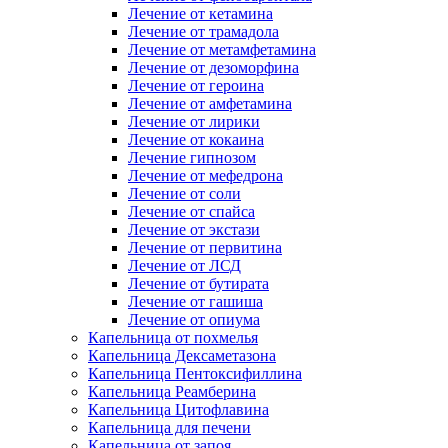
Лечение от кетамина
Лечение от трамадола
Лечение от метамфетамина
Лечение от дезоморфина
Лечение от героина
Лечение от амфетамина
Лечение от лирики
Лечение от кокаина
Лечение гипнозом
Лечение от мефедрона
Лечение от соли
Лечение от спайса
Лечение от экстази
Лечение от первитина
Лечение от ЛСД
Лечение от бутирата
Лечение от гашиша
Лечение от опиума
Капельница от похмелья
Капельница Дексаметазона
Капельница Пентоксифиллина
Капельница Реамберина
Капельница Цитофлавина
Капельница для печени
Капельница от запоя