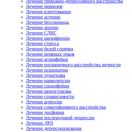
Лечение тревожно-депрессивного расстройства
Лечение неврозов
Лечение клептомании
Лечение астении
Лечение бессонницы
Лечение апатии
Лечение СДВГ
Лечение шизофрении
Лечение стресса
Лечение белой горячки
Лечение нервных тиков
Лечение агорафобии
Лечение пограничного расстройства личности
Лечение психопатии
Лечение лунатизма
Лечение нарколепсии
Лечение социофобии
Лечение шопоголизма
Лечение созависимости
Лечение агрессии
Лечение соматоформного расстройства
Лечение дисфории
Лечение послеродовой депрессии
Лечение ДРЛ
Лечение деперсонализации