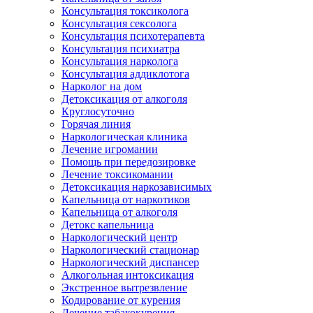
Консультация токсиколога
Консультация сексолога
Консультация психотерапевта
Консультация психиатра
Консультация нарколога
Консультация аддиклотога
Нарколог на дом
Детоксикация от алкоголя
Круглосуточно
Горячая линия
Наркологическая клиника
Лечение игромании
Помощь при передозировке
Лечение токсикомании
Детоксикация наркозависимых
Капельница от наркотиков
Капельница от алкоголя
Детокс капельница
Наркологический центр
Наркологический стационар
Наркологический диспансер
Алкогольная интоксикация
Экстренное вытрезвление
Кодирование от курения
Лечение табакокурения