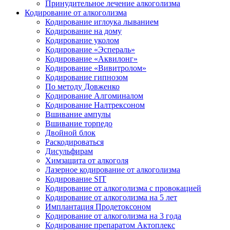
Принудительное лечение алкоголизма
Кодирование от алкоголизма
Кодирование иглоука лыванием
Кодирование на дому
Кодирование уколом
Кодирование «Эспераль»
Кодирование «Аквилонг»
Кодирование «Вивитролом»
Кодирование гипнозом
По методу Довженко
Кодирование Алгоминалом
Кодирование Налтрексоном
Вшивание ампулы
Вшивание торпедо
Двойной блок
Раскодироваться
Дисульфирам
Химзащита от алкоголя
Лазерное кодирование от алкоголизма
Кодирование SIT
Кодирование от алкоголизма с провокацией
Кодирование от алкоголизма на 5 лет
Имплантация Продетоксоном
Кодирование от алкоголизма на 3 года
Кодирование препаратом Актоплекс