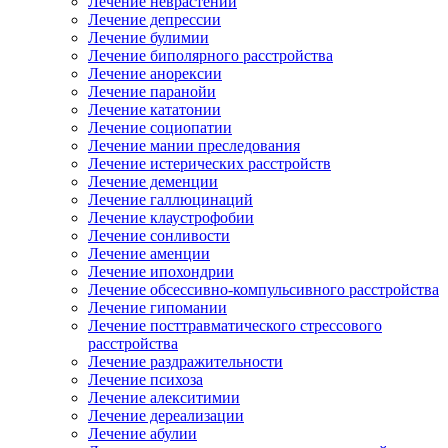
Лечение неврастении
Лечение депрессии
Лечение булимии
Лечение биполярного расстройства
Лечение анорексии
Лечение паранойи
Лечение кататонии
Лечение социопатии
Лечение мании преследования
Лечение истерических расстройств
Лечение деменции
Лечение галлюцинаций
Лечение клаустрофобии
Лечение сонливости
Лечение аменции
Лечение ипохондрии
Лечение обсессивно-компульсивного расстройства
Лечение гипомании
Лечение посттравматического стрессового
расстройства
Лечение раздражительности
Лечение психоза
Лечение алекситимии
Лечение дереализации
Лечение абулии