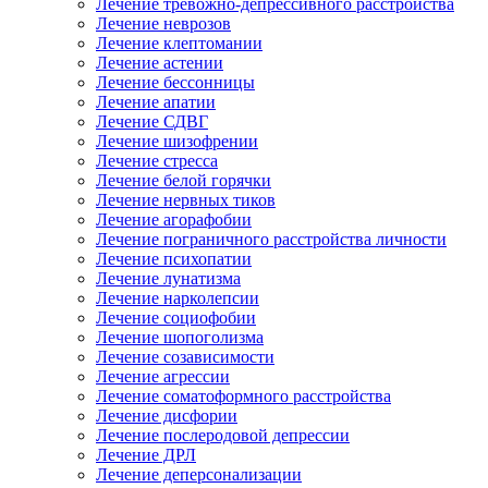
Лечение тревожно-депрессивного расстройства
Лечение неврозов
Лечение клептомании
Лечение астении
Лечение бессонницы
Лечение апатии
Лечение СДВГ
Лечение шизофрении
Лечение стресса
Лечение белой горячки
Лечение нервных тиков
Лечение агорафобии
Лечение пограничного расстройства личности
Лечение психопатии
Лечение лунатизма
Лечение нарколепсии
Лечение социофобии
Лечение шопоголизма
Лечение созависимости
Лечение агрессии
Лечение соматоформного расстройства
Лечение дисфории
Лечение послеродовой депрессии
Лечение ДРЛ
Лечение деперсонализации