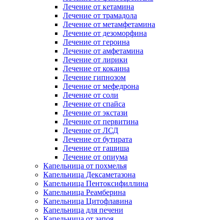
Лечение от кетамина
Лечение от трамадола
Лечение от метамфетамина
Лечение от дезоморфина
Лечение от героина
Лечение от амфетамина
Лечение от лирики
Лечение от кокаина
Лечение гипнозом
Лечение от мефедрона
Лечение от соли
Лечение от спайса
Лечение от экстази
Лечение от первитина
Лечение от ЛСД
Лечение от бутирата
Лечение от гашиша
Лечение от опиума
Капельница от похмелья
Капельница Дексаметазона
Капельница Пентоксифиллина
Капельница Реамберина
Капельница Цитофлавина
Капельница для печени
Капельница от запоя