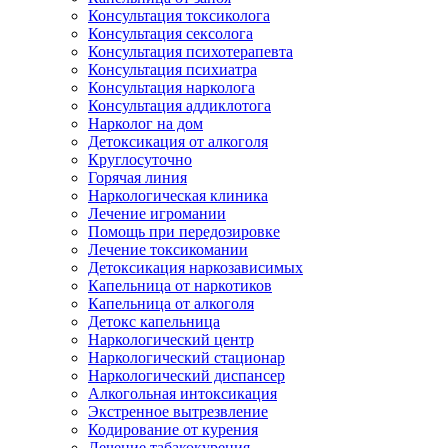
Консультация токсиколога
Консультация сексолога
Консультация психотерапевта
Консультация психиатра
Консультация нарколога
Консультация аддиклотога
Нарколог на дом
Детоксикация от алкоголя
Круглосуточно
Горячая линия
Наркологическая клиника
Лечение игромании
Помощь при передозировке
Лечение токсикомании
Детоксикация наркозависимых
Капельница от наркотиков
Капельница от алкоголя
Детокс капельница
Наркологический центр
Наркологический стационар
Наркологический диспансер
Алкогольная интоксикация
Экстренное вытрезвление
Кодирование от курения
Лечение табакокурения