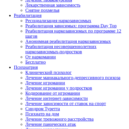
Лекарственная зависимость
Снятие похмелья
Реабилитация
Ресоциализация наркозависимых
Реабилитация зависимых: программа Day Top
Реабилитация наркозависимых по программе 12
шагов
Анонимная реабилитация наркозависимых
Реабилитация несовершеннолетних
наркозависимых-подростков
От наркомании
Бесплатно
Психиатрия
Клинический психолог
Лечение маниакального-депрессивного психоза
Лечение игромании
Лечение игромании у подростков
Кодирование от игромании
Лечение интернет-зависимости
Лечение зависимости от ставок на спорт
Синдром Туретта
Психиатр на дом
Лечение тревожного расстройства
Лечение панических атак