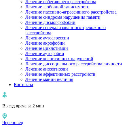
Лечение избегающего расстройства
Лечение любовной зависимости
Лечение пассивно-агрессивного расстройства
Лечение синдрома нарушения памяти
Лечение дисморфофобии
Лечение генерализованного тревожного
расстройства
Лечение аутоагрессии
Лечение акрофобии
Лечение циклотимии
Лечение аутофобии
Лечение когнитивных нарушений
Лечение диссоциального расстройства личности
Лечение анозогнозии
Лечение аффективных расстройств
Лечение мании величия
Контакты
Выезд врача за 2 мин
Череповец