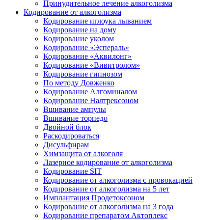
Принудительное лечение алкоголизма
Кодирование от алкоголизма
Кодирование иглоука лыванием
Кодирование на дому
Кодирование уколом
Кодирование «Эспераль»
Кодирование «Аквилонг»
Кодирование «Вивитролом»
Кодирование гипнозом
По методу Довженко
Кодирование Алгоминалом
Кодирование Налтрексоном
Вшивание ампулы
Вшивание торпедо
Двойной блок
Раскодироваться
Дисульфирам
Химзащита от алкоголя
Лазерное кодирование от алкоголизма
Кодирование SIT
Кодирование от алкоголизма с провокацией
Кодирование от алкоголизма на 5 лет
Имплантация Продетоксоном
Кодирование от алкоголизма на 3 года
Кодирование препаратом Актоплекс