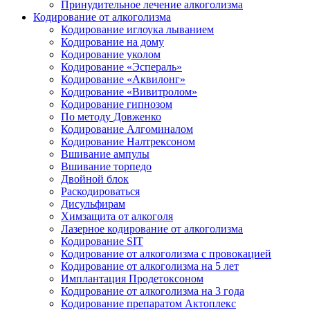
Принудительное лечение алкоголизма
Кодирование от алкоголизма
Кодирование иглоука лыванием
Кодирование на дому
Кодирование уколом
Кодирование «Эспераль»
Кодирование «Аквилонг»
Кодирование «Вивитролом»
Кодирование гипнозом
По методу Довженко
Кодирование Алгоминалом
Кодирование Налтрексоном
Вшивание ампулы
Вшивание торпедо
Двойной блок
Раскодироваться
Дисульфирам
Химзащита от алкоголя
Лазерное кодирование от алкоголизма
Кодирование SIT
Кодирование от алкоголизма с провокацией
Кодирование от алкоголизма на 5 лет
Имплантация Продетоксоном
Кодирование от алкоголизма на 3 года
Кодирование препаратом Актоплекс