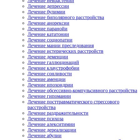
Лечение неврастении
Лечение депрессии
Лечение булимии
Лечение биполярного расстройства
Лечение анорексии
Лечение паранойи
Лечение кататонии
Лечение социопатии
Лечение мании преследования
Лечение истерических расстройств
Лечение деменции
Лечение галлюцинаций
Лечение клаустрофобии
Лечение сонливости
Лечение аменции
Лечение ипохондрии
Лечение обсессивно-компульсивного расстройства
Лечение гипомании
Лечение посттравматического стрессового
расстройства
Лечение раздражительности
Лечение психоза
Лечение алекситимии
Лечение дереализации
Лечение абулии