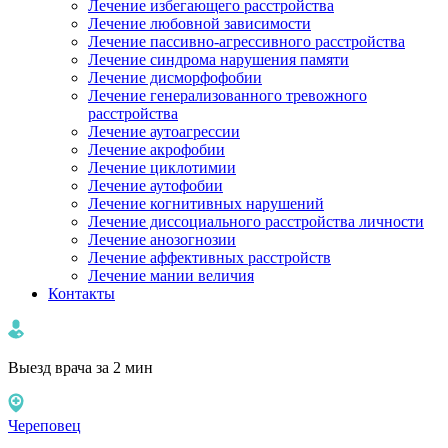
Лечение избегающего расстройства
Лечение любовной зависимости
Лечение пассивно-агрессивного расстройства
Лечение синдрома нарушения памяти
Лечение дисморфофобии
Лечение генерализованного тревожного
расстройства
Лечение аутоагрессии
Лечение акрофобии
Лечение циклотимии
Лечение аутофобии
Лечение когнитивных нарушений
Лечение диссоциального расстройства личности
Лечение анозогнозии
Лечение аффективных расстройств
Лечение мании величия
Контакты
Выезд врача за 2 мин
Череповец