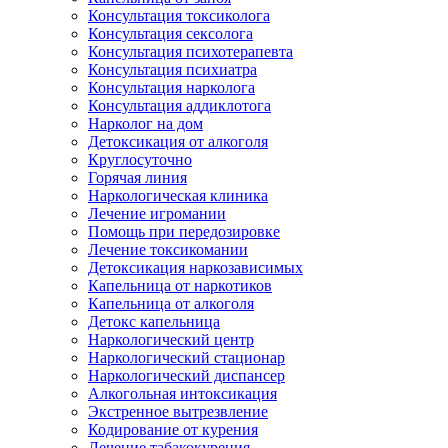
Консультация токсиколога
Консультация сексолога
Консультация психотерапевта
Консультация психиатра
Консультация нарколога
Консультация аддиклотога
Нарколог на дом
Детоксикация от алкоголя
Круглосуточно
Горячая линия
Наркологическая клиника
Лечение игромании
Помощь при передозировке
Лечение токсикомании
Детоксикация наркозависимых
Капельница от наркотиков
Капельница от алкоголя
Детокс капельница
Наркологический центр
Наркологический стационар
Наркологический диспансер
Алкогольная интоксикация
Экстренное вытрезвление
Кодирование от курения
Лечение табакокурения