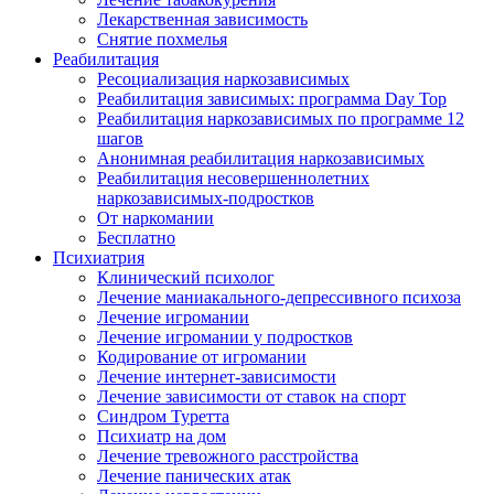
Лекарственная зависимость
Снятие похмелья
Реабилитация
Ресоциализация наркозависимых
Реабилитация зависимых: программа Day Top
Реабилитация наркозависимых по программе 12
шагов
Анонимная реабилитация наркозависимых
Реабилитация несовершеннолетних
наркозависимых-подростков
От наркомании
Бесплатно
Психиатрия
Клинический психолог
Лечение маниакального-депрессивного психоза
Лечение игромании
Лечение игромании у подростков
Кодирование от игромании
Лечение интернет-зависимости
Лечение зависимости от ставок на спорт
Синдром Туретта
Психиатр на дом
Лечение тревожного расстройства
Лечение панических атак