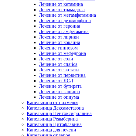
Лечение от кетамина
Лечение от трамадола
Лечение от метамфетамина
Лечение от дезоморфина
Лечение от героина
Лечение от амфетамина
Лечение от лирики
Лечение от кокаина
Лечение гипнозом
Лечение от мефедрона
Лечение от соли
Лечение от спайса
Лечение от экстази
Лечение от первитина
Лечение от ЛСД
Лечение от бутирата
Лечение от гашиша
Лечение от опиума
Капельница от похмелья
Капельница Дексаметазона
Капельница Пентоксифиллина
Капельница Реамберина
Капельница Цитофлавина
Капельница для печени
Капельница от запоя