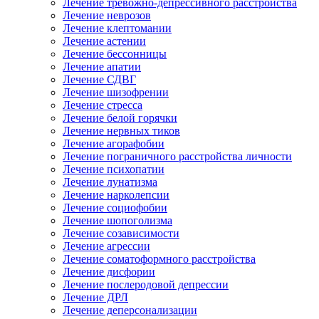
Лечение тревожно-депрессивного расстройства
Лечение неврозов
Лечение клептомании
Лечение астении
Лечение бессонницы
Лечение апатии
Лечение СДВГ
Лечение шизофрении
Лечение стресса
Лечение белой горячки
Лечение нервных тиков
Лечение агорафобии
Лечение пограничного расстройства личности
Лечение психопатии
Лечение лунатизма
Лечение нарколепсии
Лечение социофобии
Лечение шопоголизма
Лечение созависимости
Лечение агрессии
Лечение соматоформного расстройства
Лечение дисфории
Лечение послеродовой депрессии
Лечение ДРЛ
Лечение деперсонализации