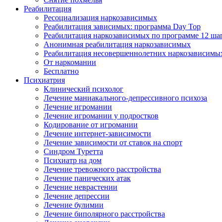
Реабилитация
Ресоциализация наркозависимых
Реабилитация зависимых: программа Day Top
Реабилитация наркозависимых по программе 12 ша
Анонимная реабилитация наркозависимых
Реабилитация несовершеннолетних наркозависимы
От наркомании
Бесплатно
Психиатрия
Клинический психолог
Лечение маниакального-депрессивного психоза
Лечение игромании
Лечение игромании у подростков
Кодирование от игромании
Лечение интернет-зависимости
Лечение зависимости от ставок на спорт
Синдром Туретта
Психиатр на дом
Лечение тревожного расстройства
Лечение панических атак
Лечение неврастении
Лечение депрессии
Лечение булимии
Лечение биполярного расстройства