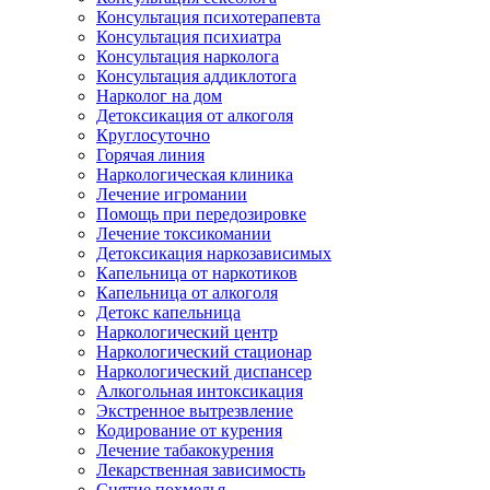
Консультация психотерапевта
Консультация психиатра
Консультация нарколога
Консультация аддиклотога
Нарколог на дом
Детоксикация от алкоголя
Круглосуточно
Горячая линия
Наркологическая клиника
Лечение игромании
Помощь при передозировке
Лечение токсикомании
Детоксикация наркозависимых
Капельница от наркотиков
Капельница от алкоголя
Детокс капельница
Наркологический центр
Наркологический стационар
Наркологический диспансер
Алкогольная интоксикация
Экстренное вытрезвление
Кодирование от курения
Лечение табакокурения
Лекарственная зависимость
Снятие похмелья