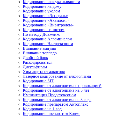
Кодирование иглоука лыванием
Кодирование на дому
Кодирование уколом
Кодирование «Эспераль»
Кодирование «Аквилонг»
Кодирование «Вивитролом»
Кодирование гипнозом
По методу Довженко
Кодирование Алгоминалом
Кодирование Налтрексоном
Вшивание ампулы
Вшивание торпедо
Двойной блок
Раскодироваться
Дисульфирам
Химзащита от алкоголя
Лазерное кодирование от алкоголизма
Кодирование SIT
Кодирование от алкоголизма с провокацией
Кодирование от алкоголизма на 5 лет
Имплантация Продетоксоном
Кодирование от алкоголизма на 3 года
Кодирование препаратом Актоплекс
Кодирование на 1 год
Кодирование препаратом Колме