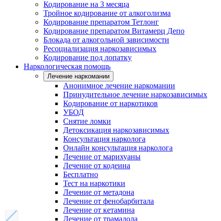
Кодирование на 3 месяца
Тройное кодирование от алкоголизма
Кодирование препаратом Тетлонг
Кодирование препаратом Витамерц Депо
Блокада от алкогольной зависимости
Ресоциализация наркозависимых
Кодирование под лопатку
Наркологическая помощь
Лечение наркомании
Анонимное лечение наркомании
Принудительное лечение наркозависимых
Кодирование от наркотиков
УБОД
Снятие ломки
Детоксикация наркозависимых
Консультация нарколога
Онлайн консультация нарколога
Лечение от марихуаны
Лечение от кодеина
Бесплатно
Тест на наркотики
Лечение от метадона
Лечение от фенобарбитала
Лечение от кетамина
Лечение от трамадола