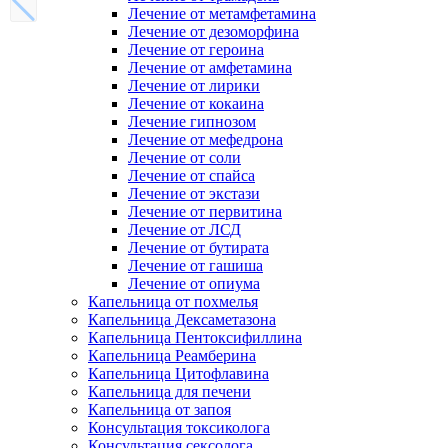
Лечение от метамфетамина
Лечение от дезоморфина
Лечение от героина
Лечение от амфетамина
Лечение от лирики
Лечение от кокаина
Лечение гипнозом
Лечение от мефедрона
Лечение от соли
Лечение от спайса
Лечение от экстази
Лечение от первитина
Лечение от ЛСД
Лечение от бутирата
Лечение от гашиша
Лечение от опиума
Капельница от похмелья
Капельница Дексаметазона
Капельница Пентоксифиллина
Капельница Реамберина
Капельница Цитофлавина
Капельница для печени
Капельница от запоя
Консультация токсиколога
Консультация сексолога