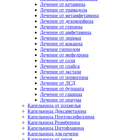
Лечение от кетамина
Лечение от трамадола
Лечение от метамфетамина
Лечение от дезоморфина
Лечение от героина
Лечение от амфетамина
Лечение от лирики
Лечение от кокаина
Лечение гипнозом
Лечение от мефедрона
Лечение от соли
Лечение от спайса
Лечение от экстази
Лечение от первитина
Лечение от ЛСД
Лечение от бутирата
Лечение от гашиша
Лечение от опиума
Капельница от похмелья
Капельница Дексаметазона
Капельница Пентоксифиллина
Капельница Реамберина
Капельница Цитофлавина
Капельница для печени
Капельница от запоя