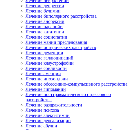
Лечение неврастении
Лечение депрессии
Лечение булимии
Лечение биполярного расстройства
Лечение анорексии
Лечение паранойи
Лечение кататонии
Лечение социопатии
Лечение мании преследования
Лечение истерических расстройств
Лечение деменции
Лечение галлюцинаций
Лечение клаустрофобии
Лечение сонливости
Лечение аменции
Лечение ипохондрии
Лечение обсессивно-компульсивного расстройства
Лечение гипомании
Лечение посттравматического стрессового
расстройства
Лечение раздражительности
Лечение психоза
Лечение алекситимии
Лечение дереализации
Лечение абулии