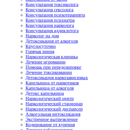
Консультация токсиколога
Консультация сексолога
Консультация психотерапевта
Консультация психиатра
Консультация нарколога
Консультация аддиклотога
Нарколог на дом
Детоксикация от алкоголя
Круглосуточно
Горячая линия
Наркологическая клиника
Лечение игромании
Помощь при передозировке
Лечение токсикомании
Детоксикация наркозависимых
Капельница от наркотиков
Капельница от алкоголя
Детокс капельница
Наркологический центр
Наркологический стационар
Наркологический диспансер
Алкогольная интоксикация
Экстренное вытрезвление
Кодирование от курения
Лечение табакокурения