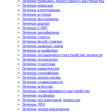
Лечение тревожно-депрессивного расстройства
Лечение неврозов
Лечение клептомании
Лечение астении
Лечение бессонницы
Лечение апатии
Лечение СДВГ
Лечение шизофрении
Лечение стресса
Лечение белой горячки
Лечение нервных тиков
Лечение агорафобии
Лечение пограничного расстройства личности
Лечение психопатии
Лечение лунатизма
Лечение нарколепсии
Лечение социофобии
Лечение шопоголизма
Лечение созависимости
Лечение агрессии
Лечение соматоформного расстройства
Лечение дисфории
Лечение послеродовой депрессии
Лечение ДРЛ
Лечение деперсонализации