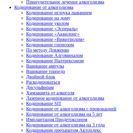
Принудительное лечение алкоголизма
Кодирование от алкоголизма
Кодирование иглоука лыванием
Кодирование на дому
Кодирование уколом
Кодирование «Эспераль»
Кодирование «Аквилонг»
Кодирование «Вивитролом»
Кодирование гипнозом
По методу Довженко
Кодирование Алгоминалом
Кодирование Налтрексоном
Вшивание ампулы
Вшивание торпедо
Двойной блок
Раскодироваться
Дисульфирам
Химзащита от алкоголя
Лазерное кодирование от алкоголизма
Кодирование SIT
Кодирование от алкоголизма с провокацией
Кодирование от алкоголизма на 5 лет
Имплантация Продетоксоном
Кодирование от алкоголизма на 3 года
Кодирование препаратом Актоплекс