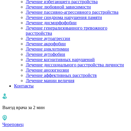
Лечение избегающего расстройства
Лечение любовной зависимости
Лечение пассивно-агрессивного расстройства
Лечение синдрома нарушения памяти
Лечение дисморфофобии
Лечение генерализованного тревожного
расстройства
Лечение аутоагрессии
Лечение акрофобии
Лечение циклотимии
Лечение аутофобии
Лечение когнитивных нарушений
Лечение диссоциального расстройства личности
Лечение анозогнозии
Лечение аффективных расстройств
Лечение мании величия
Контакты
Выезд врача за 2 мин
Череповец