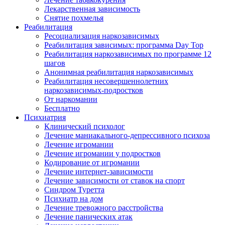
Лекарственная зависимость
Снятие похмелья
Реабилитация
Ресоциализация наркозависимых
Реабилитация зависимых: программа Day Top
Реабилитация наркозависимых по программе 12
шагов
Анонимная реабилитация наркозависимых
Реабилитация несовершеннолетних
наркозависимых-подростков
От наркомании
Бесплатно
Психиатрия
Клинический психолог
Лечение маниакального-депрессивного психоза
Лечение игромании
Лечение игромании у подростков
Кодирование от игромании
Лечение интернет-зависимости
Лечение зависимости от ставок на спорт
Синдром Туретта
Психиатр на дом
Лечение тревожного расстройства
Лечение панических атак